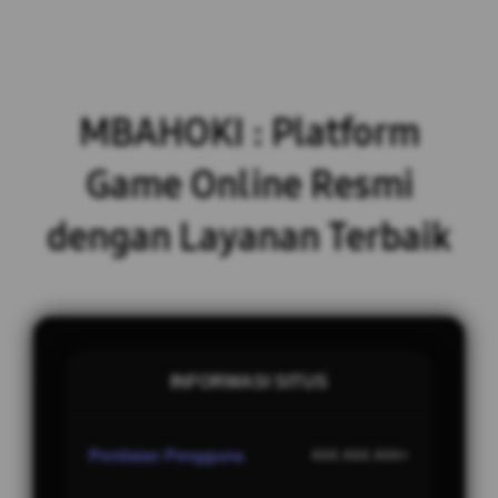
MBAHOKI : Platform
Game Online Resmi
dengan Layanan Terbaik
INFORMASI SITUS
Penilaian Pengguna
444.444.444+