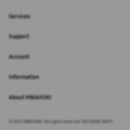
Buka
Services
Buka
Support
Buka
Account
Buka
Information
Buka
About MBAHOKI
© 2025 MBAHOKI. All rights reserved. SEO KERA SAKTI